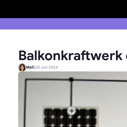
Balkonkraftwerk 
|
Meli
03 Jun 2024