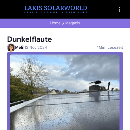
Home
Magazin
Dunkelflaute
|
Meli
12 Nov 2024
1
Min. Lesezeit