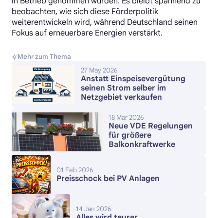
in Betrieb genommen wurden. Es bleibt spannend zu
beobachten, wie sich diese Förderpolitik
weiterentwickeln wird, während Deutschland seinen
Fokus auf erneuerbare Energien verstärkt.
Mehr zum Thema
27 May 2026
Anstatt Einspeisevergütung
seinen Strom selber im
Netzgebiet verkaufen
18 Mar 2026
Neue VDE Regelungen
für größere
Balkonkraftwerke
01 Feb 2026
Preisschock bei PV Anlagen
14 Jan 2026
Alles wird teurer