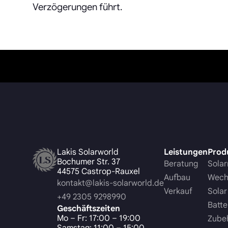
Verzögerungen führt.
Lakis Solarworld
Leistungen
Prod
Bochumer Str. 37
Beratung
Sola
44575 Castrop-Rauxel
Aufbau
Wechs
kontakt@lakis-solarworld.de
Verkauf
Solar
+49 2305 9298990
Batte
Geschäftszeiten
Mo – Fr: 17:00 – 19:00
Zube