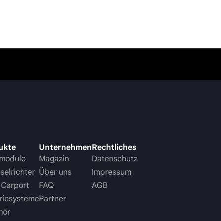
ukte
Unternehmen
Rechtliches
rmodule
Magazin
Datenschutz
elrichter
Über uns
Impressum
 Carport
FAQ
AGB
riesysteme
Partner
hör