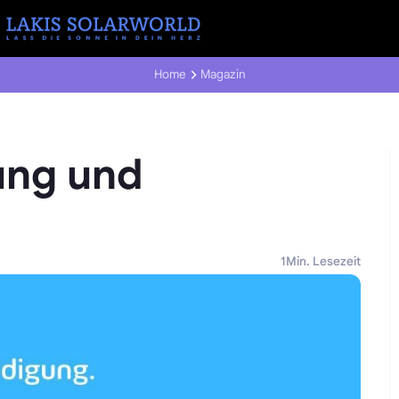
Home
Magazin
ung und
1
Min. Lesezeit