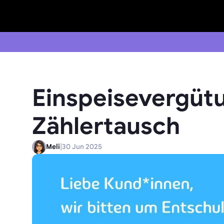
Einspeisevergüt
Zählertausch
|
Meli
30 Jun 2025