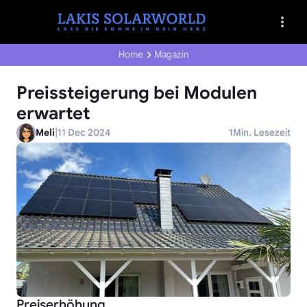
Home
Magazin
Preissteigerung bei Modulen
erwartet
|
Meli
11 Dec 2024
1
Min. Lesezeit
Preiserhöhung